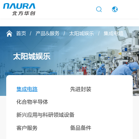
太阳城娱乐
首页
产品&服务
太阳城娱乐
集成电路
太
阳
城
娱
乐
集成电路
先进封装
化合物半导体
新兴应用与科研领域设备
客户服务
备品备件