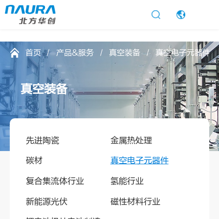
太阳城娱乐
首页
产品&服务
真空装备
真空电子元器件
真
空
装
备
先进陶瓷
金属热处理
碳材
真空电子元器件
复合集流体行业
氢能行业
新能源光伏
磁性材料行业