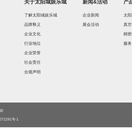
关于太阳城娱乐城
新闻&活动
产
了解太阳城娱乐城
企业新闻
太阳
品牌释义
展会活动
真空
企业文化
精密
行业地位
服务
企业荣誉
社会责任
合规声明
款
072291号-1