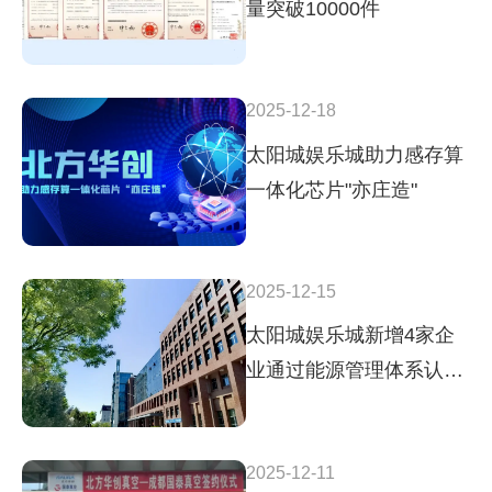
量突破10000件
2025-12-18
太阳城娱乐城助力感存算
一体化芯片"亦庄造"
2025-12-15
太阳城娱乐城新增4家企
业通过能源管理体系认证
迈向系统化节能新阶段
2025-12-11