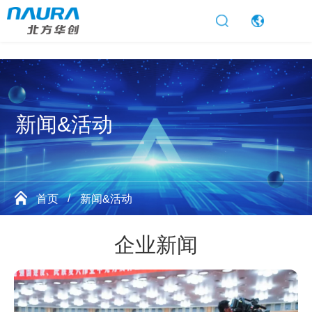
太阳城娱乐
新闻&活动
首页
新闻&活动
企业新闻