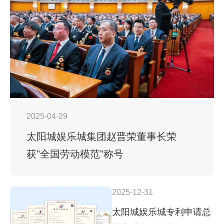
2025-04-29
太阳城娱乐城集团赵晋荣董事长荣
获"全国劳动模范"称号
2025-12-31
太阳城娱乐城专利申请总