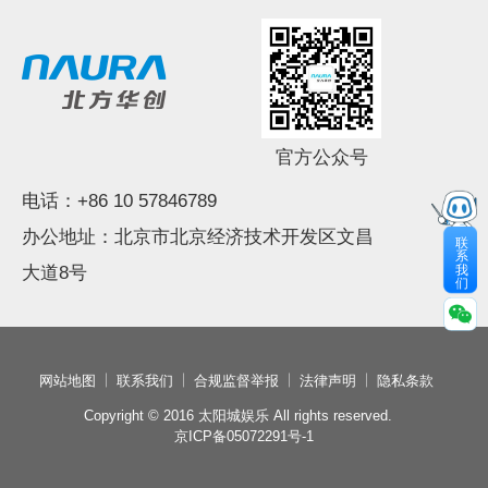
官方公众号
电话：+86 10 57846789
办公地址：北京市北京经济技术开发区文昌
联
系
大道8号
我
们
网站地图
联系我们
合规监督举报
法律声明
隐私条款
Copyright © 2016 太阳城娱乐 All rights reserved.
京ICP备05072291号-1