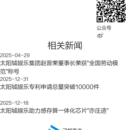
公众号
相关新闻
2025-04-29
太阳城娱乐集团赵晋荣董事长荣获"全国劳动模
范"称号
2025-12-31
太阳城娱乐专利申请总量突破10000件
2025-12-18
太阳城娱乐助力感存算一体化芯片"亦庄造"