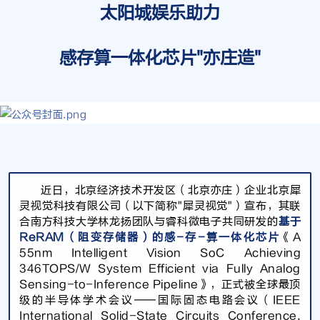
太阳城娱乐助力
感存算一体化芯片"亦庄造"
近日，北京经济技术开发区（北京亦庄）企业北京犀
灵视觉科技有限公司（以下简称"犀灵视觉"）宣布，其联
合南方科技大学林龙扬团队与睿科微电子共同研发的
基于
ReRAM（阻变存储器）的感-存-算一体化芯片
《A
55nm Intelligent Vision SoC Achieving
346TOPS/W System Efficient via Fully Analog
Sensing-to-Inference Pipeline》，正式被全球最顶
级的半导体学术会议——国际固态电路会议（IEEE
International Solid-State Circuits Conference,