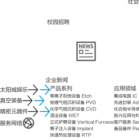
社会
校园招聘
企业新闻
产品系列
应用领域
太阳城娱乐
等离子刻蚀设备 Etch
集成电路 IC
真空装备
物理气相沉积设备 PVD
先进封装 Adv
化学气相沉积设备 CVD
化合物半导体 C
精密元器件
湿法设备 WET
新兴应用与科研领
立式炉管设备 Vertical Furnace
客户服务 Ser
服务网络
离子注入设备 Implant
备品备件 Par
快速热处理设备 RTP