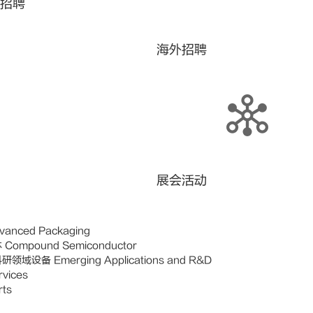
招聘
海外招聘
展会活动
anced Packaging
ompound Semiconductor
域设备 Emerging Applications and R&D
vices
ts