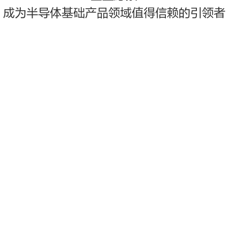
成为半导体基础产品领域值得信赖的引领者