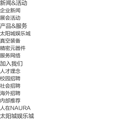
新闻&活动
企业新闻
展会活动
产品&服务
太阳城娱乐城
真空装备
精密元器件
服务网络
加入我们
人才理念
校园招聘
社会招聘
海外招聘
内部推荐
人在NAURA
太阳城娱乐城