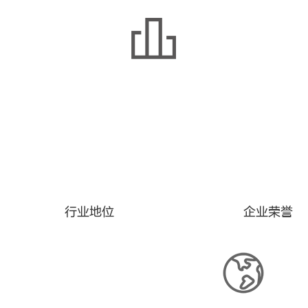
行业地位
企业荣誉