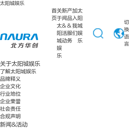
太阳城娱乐
首
关
新
产
加
太
页
于
闻
品
入
阳
切
太
&
&
我
城
换
阳
活
服
们
娱
语
城
动
务
乐
言
娱
乐
关于太阳城娱乐
了解太阳城娱乐
品牌释义
企业文化
行业地位
企业荣誉
社会责任
合规声明
新闻&活动