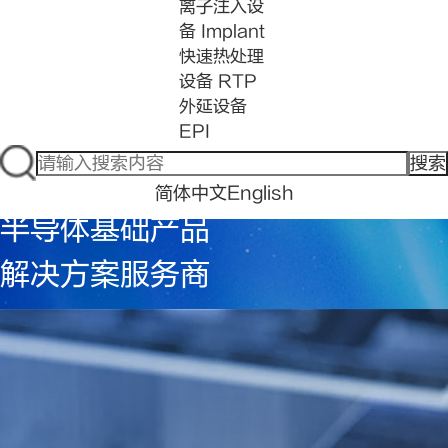
离子注入设
备 Implant
快速热处理
设备 RTP
外延设备
EPI
搜索
简体中文
English
共探技术革新 智启产业未来
半导体基础产品
创造精良 成就梦想
共探技术革新 智启产业未来
解决方案服务商
2025 06.11-13/上海
为半导体、新能源、新材料等领域
2025 06.11-13/上海
提供解决方案