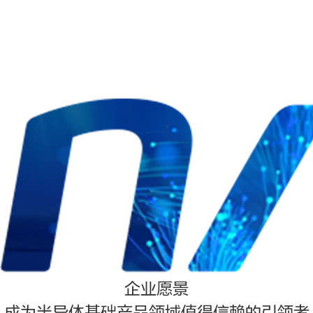
企业愿景
成为半导体基础产品领域值得信赖的引领者