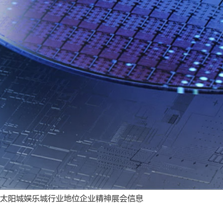
太阳城娱乐城
行业地位
企业精神
展会信息