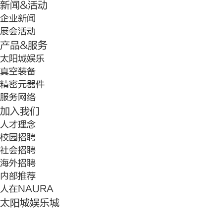
新闻&活动
企业新闻
展会活动
产品&服务
太阳城娱乐
真空装备
精密元器件
服务网络
加入我们
人才理念
校园招聘
社会招聘
海外招聘
内部推荐
人在NAURA
太阳城娱乐城