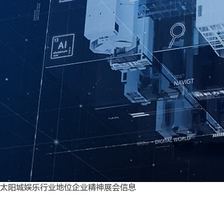
太阳城娱乐
行业地位
企业精神
展会信息