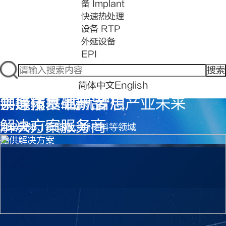
备 Implant
快速热处理
设备 RTP
外延设备
EPI
搜索
简体中文
English
共探技术革新 智启产业未来
半导体基础产品
创造精良 成就梦想
共探技术革新 智启产业未来
解决方案服务商
2025 06.11-13/上海
为半导体、新能源、新材料等领域
2025 06.11-13/上海
提供解决方案