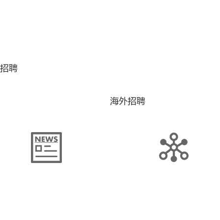
招聘
海外招聘