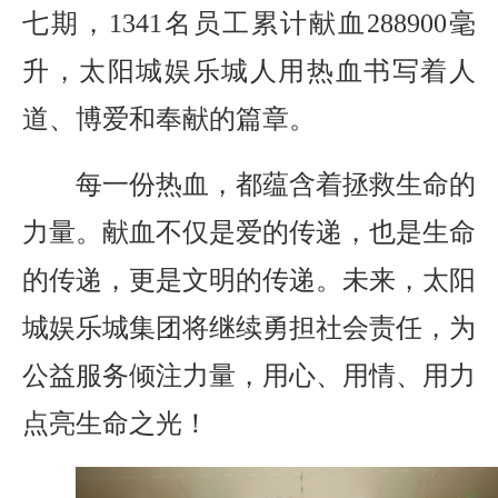
七期，1341名员工累计献血288900毫
升，太阳城娱乐城人用热血书写着人
道、博爱和奉献的篇章。
每一份热血，都蕴含着拯救生命的
力量。献血不仅是爱的传递，也是生命
的传递，更是文明的传递。未来，太阳
城娱乐城集团将继续勇担社会责任，为
公益服务倾注力量，用心、用情、用力
点亮生命之光！