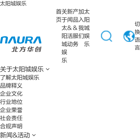
太阳城娱乐
首
关
新
产
加
太
页
于
闻
品
入
阳
切
太
&
&
我
城
换
阳
活
服
们
娱
语
城
动
务
乐
言
娱
乐
关于太阳城娱乐
了解太阳城娱乐
品牌释义
企业文化
行业地位
企业荣誉
社会责任
合规声明
新闻&活动