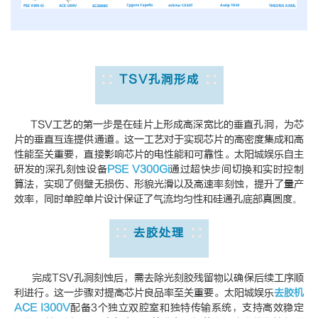
TSV孔洞形成
TSV工艺的第一步是在硅片上形成高深宽比的垂直孔洞，为芯
片的垂直互连提供通道。这一工艺对于实现芯片的高密度集成和高
性能至关重要，直接影响芯片的电性能和可靠性。太阳城娱乐自主
研发的深孔刻蚀设备
PSE V300Gi
通过超快步间切换和实时控制
算法，实现了侧壁无损伤、形貌光滑以及高速率刻蚀，提升了量产
效率，同时单腔单片设计保证了气流均匀性和硅通孔底部真圆度
。
去胶处理
完成TSV孔洞刻蚀后，需去除光刻胶残留物以确保后续工序顺
利进行。这一步骤对提高芯片良品率至关重要。太阳城娱乐
去胶机
ACE I300V
配备3个独立双腔室和独特传输系统，支持高效稳定