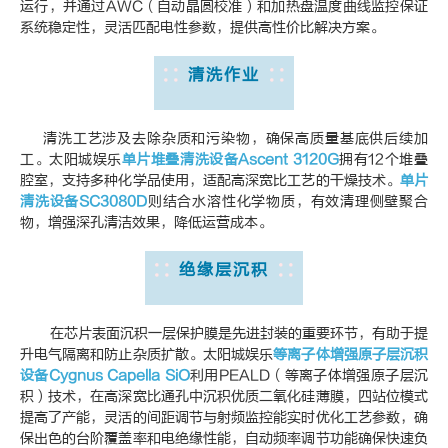
运行，并通过AWC（自动晶圆校准）和加热盘温度曲线监控保证
系统稳定性，灵活匹配电性参数，提供高性价比解决方案。
清洗作业
清洗工艺涉及去除杂质和污染物，确保高质量基底供后续加
工。太阳城娱乐
单片堆叠清洗设备Ascent 3120G
拥有12个堆叠
腔室，支持多种化学品使用，适配高深宽比工艺的干燥技术。
单片
清洗设备SC3080D
则结合水溶性化学物质，有效清理侧壁聚合
物，增强深孔清洁效果，降低运营成本。
绝缘层沉积
在芯片表面沉积一层保护膜是先进封装的重要环节，有助于提
升电气隔离和防止杂质扩散。太阳城娱乐
等离子体增强原子层沉积
设备Cygnus Capella SiO
利用PEALD（等离子体增强原子层沉
积）技术，在高深宽比通孔中沉积优质二氧化硅薄膜，四站位模式
提高了产能，灵活的间距调节与射频监控能实时优化工艺参数，确
保出色的台阶覆盖率和电绝缘性能，自动频率调节功能确保快速负