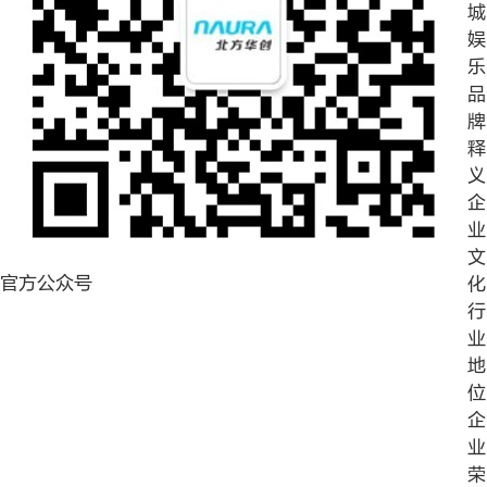
城
娱
乐
品
牌
释
义
企
业
文
官方公众号
化
行
业
地
位
企
业
荣