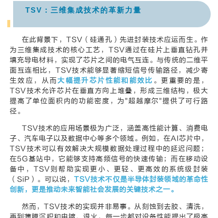
TSV
：三维集成技术的革新力量
在此背景下，TSV（硅通孔）先进封装技术应运而生。作
为三维集成技术的核心工艺，TSV通过在硅片上垂直钻孔并
填充导电材料，实现了芯片之间的电气互连。与传统的二维平
面互连相比，TSV技术能够显著缩短信号传输路径，减少寄
生效应，从而
大
幅提升芯片性能和能效比
。更重要的是，
TSV技术允许芯片在垂直方向上堆叠，形成三维结构，极大
提高了单位面积内的功能密度，为"超越摩尔"提供了可行路
径。
TSV技术的应用场景极为广泛，涵盖高性能计算、消费电
子、汽车电子以及数据中心等多个领域。例如，在AI芯片中，
TSV技术可以有效解决大规模数据处理过程中的延迟问题；
在5G基站中，它能够支持高频信号的快速传输；而在移动设
备中，TSV则帮助实现更小、更轻、更高效的系统级封装
（SiP）。可以说，
TSV技术不仅是半导体封装领域的革命性
创新，更是推动未来智能社会发展的关键技术之一。
然而，TSV技术的实现并非易事。从刻蚀到去胶、清洗，
再到薄膜沉积和电镀、退火，每一步都对设备性能提出了极高