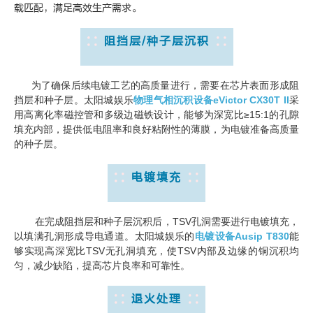
载匹配，满足高效生产需求。
阻挡层/种子层沉积
为了确保后续电镀工艺的高质量进行，需要在芯片表面形成阻
挡层和种子层。太阳城娱乐
物理气相沉积设备eVictor CX30T II
采
用高离化率磁控管和多级边磁铁设计，能够为深宽比≥15:1的孔隙
填充内部，提供低电阻率和良好粘附性的薄膜，为电镀准备高质量
的种子层。
电镀填充
在完成阻挡层和种子层沉积后，TSV孔洞需要进行电镀填充，
以填满孔洞形成导电通道。太阳城娱乐的
电镀设备Ausip T830
能
够实现高深宽比TSV无孔洞填充，使TSV内部及边缘的铜沉积均
匀，减少缺陷，提高芯片良率和可靠性。
退火处理