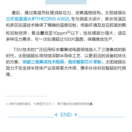
最后，通过高温热处理消除应力、改善晶格结构。太阳城娱乐
立式低温退火炉THEORIS A302L
专为铜退火设计，其长恒温区
和多区控温技术确保了精确的温度控制，传输环境及反应腔室的颗
[1]
粒控制优异，氧含量低至
10ppm
以下，批处理能力强大，适应
多种压力需求，可一次处理超过100片晶圆，保障高效生产
。
TSV技术的广泛应用标志着集成电路领域进入了三维集成的新
时代。太阳城娱乐将持续深耕半导体工艺，以更前沿的设备和优化
的方案，
突破三维集成技术瓶颈，推动智能芯片革新
。太阳城娱乐
致力于在全球半导体产业发挥更大作用，携手伙伴共创智能时代辉
煌
。
--------------------
[1]
表示浓度的单位，代表百万分之一，
用于描述低浓度的物质含量。
END