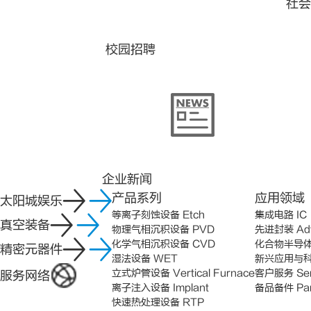
社会
校园招聘
企业新闻
产品系列
应用领域
太阳城娱乐
等离子刻蚀设备 Etch
集成电路 IC
真空装备
物理气相沉积设备 PVD
先进封装 Adv
化学气相沉积设备 CVD
化合物半导体 C
精密元器件
湿法设备 WET
新兴应用与科研领
立式炉管设备 Vertical Furnace
客户服务 Ser
服务网络
离子注入设备 Implant
备品备件 Par
快速热处理设备 RTP