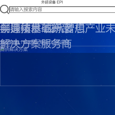
外延设备 EPI
共探技术革新 智启产业
半导体基础产品
创造精良 成就梦想
共探技术革新 智启产业
解决方案服务商
2025 06.11-13/上海
为半导体、新能源、新材料等领域
2025 06.11-13/上海
提供解决方案