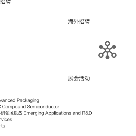
招聘
海外招聘
展会活动
anced Packaging
ompound Semiconductor
域设备 Emerging Applications and R&D
vices
ts