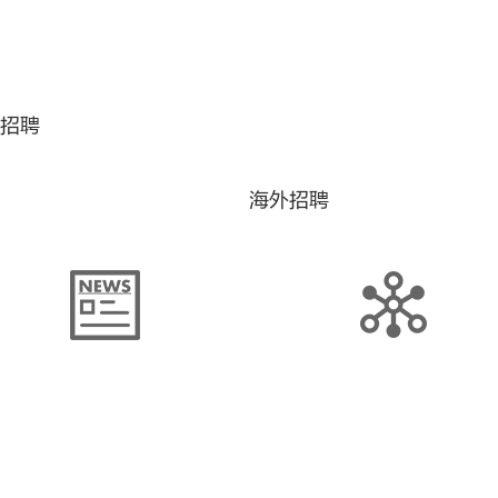
招聘
海外招聘