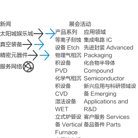
新闻
展会活动
产品系列
应用领域
太阳城娱乐城
等离子刻蚀
集成电路 IC
真空装备
设备 Etch
先进封装 Advanced
精密元器件
物理气相沉
Packaging
积设备
化合物半导体
服务网络
PVD
Compound
化学气相沉
Semiconductor
积设备
新兴应用与科研领域设
CVD
备 Emerging
湿法设备
Applications and
WET
R&D
立式炉管设
客户服务 Services
备 Vertical
备品备件 Parts
Furnace