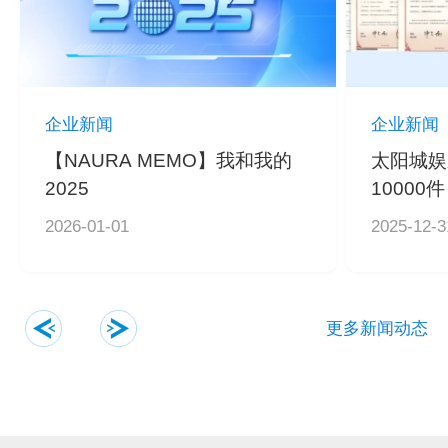
企业新闻
企业新闻
【NAURA MEMO】我和我的
太阳城娱
2025
10000件
2026-01-01
2025-12-3
更多新闻动态