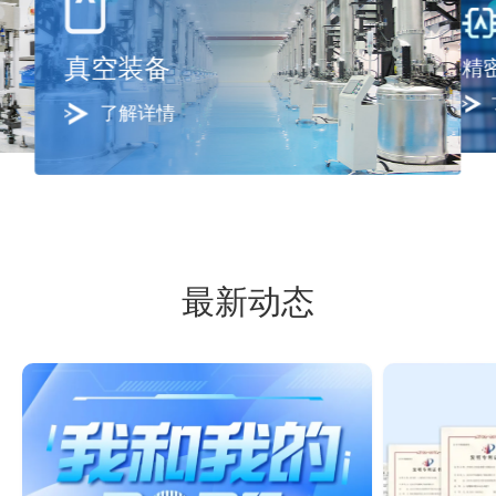
真空装备
精
了解详情
最新动态