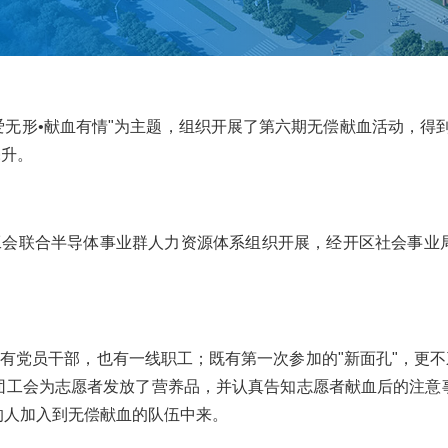
爱无形•献血有情"为主题，组织开展了第六期无偿献血活动，得
毫升。
工会联合半导体事业群人力资源体系组织开展，经开区社会事业
有党员干部，也有一线职工；既有第一次参加的"新面孔"，更不
团工会为志愿者发放了营养品，并认真告知志愿者献血后的注意
的人加入到无偿献血的队伍中来。