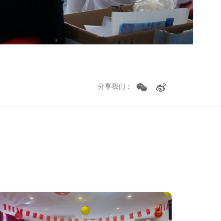
分享我们：
公众号