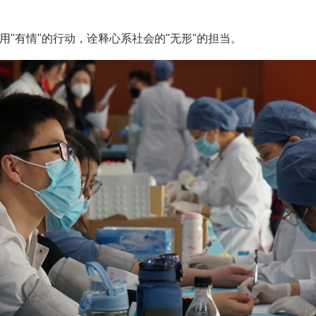
"有情"的行动，诠释心系社会的"无形"的担当。