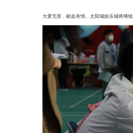
大爱无形，献血有情。太阳城娱乐城将继续用