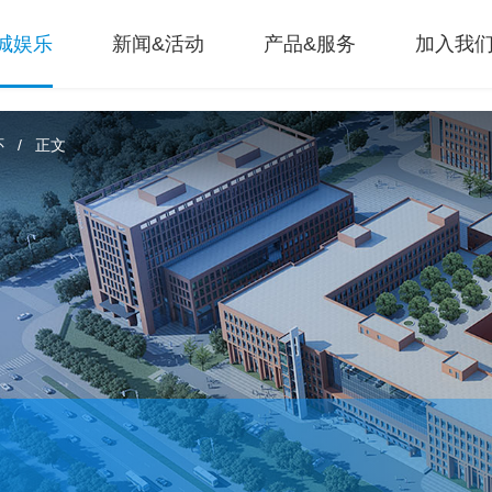
城娱乐
新闻&活动
产品&服务
加入我
怀
正文