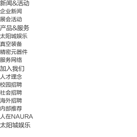
新闻&活动
企业新闻
展会活动
产品&服务
太阳城娱乐
真空装备
精密元器件
服务网络
加入我们
人才理念
校园招聘
社会招聘
海外招聘
内部推荐
人在NAURA
太阳城娱乐