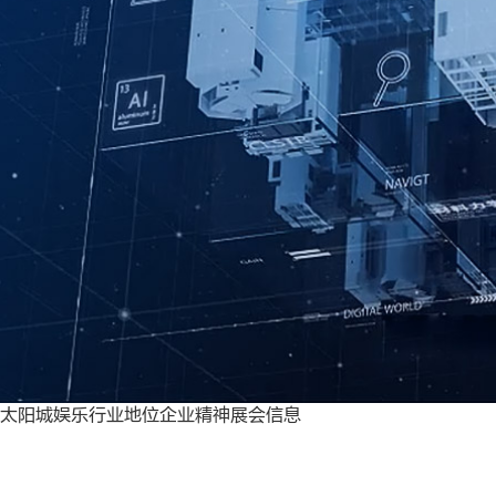
太阳城娱乐
行业地位
企业精神
展会信息