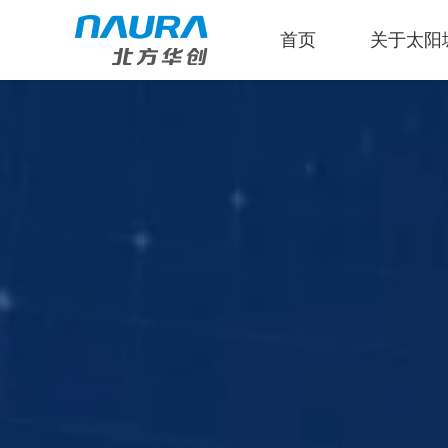
太阳城娱乐
首页
关于太阳