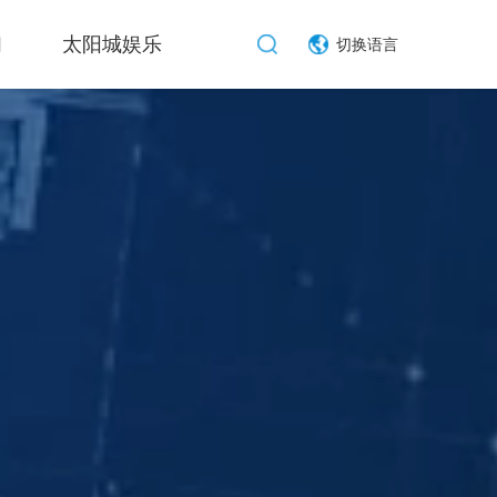
们
太阳城娱乐
切换语言