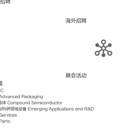
招聘
海外招聘
展会活动
域
IC
dvanced Packaging
 Compound Semiconductor
研领域设备 Emerging Applications and R&D
ervices
arts