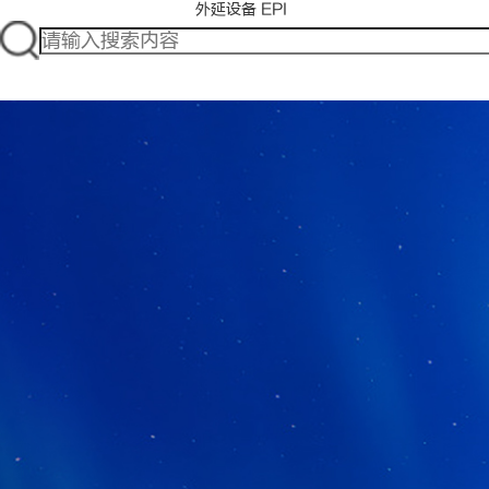
外延设备 EPI
共探技术革新 智启产业
半导体基础产品
创造精良 成就梦想
共探技术革新 智启产业
解决方案服务商
2025 06.11-13/上海
为半导体、新能源、新材料等领域
2025 06.11-13/上海
提供解决方案