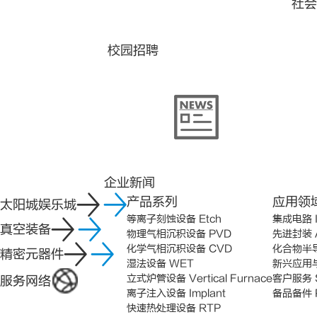
社会
校园招聘
企业新闻
产品系列
应用领
太阳城娱乐城
等离子刻蚀设备 Etch
集成电路 
真空装备
物理气相沉积设备 PVD
先进封装 A
化学气相沉积设备 CVD
化合物半导体
精密元器件
湿法设备 WET
新兴应用与科
立式炉管设备 Vertical Furnace
客户服务 S
服务网络
离子注入设备 Implant
备品备件 P
快速热处理设备 RTP