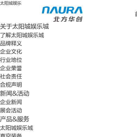
太阳城娱乐
关于太阳城娱乐城
了解太阳城娱乐城
品牌释义
企业文化
行业地位
企业荣誉
社会责任
合规声明
新闻&活动
企业新闻
展会活动
产品&服务
太阳城娱乐城
真空装备