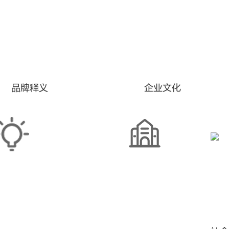
品牌释义
企业文化