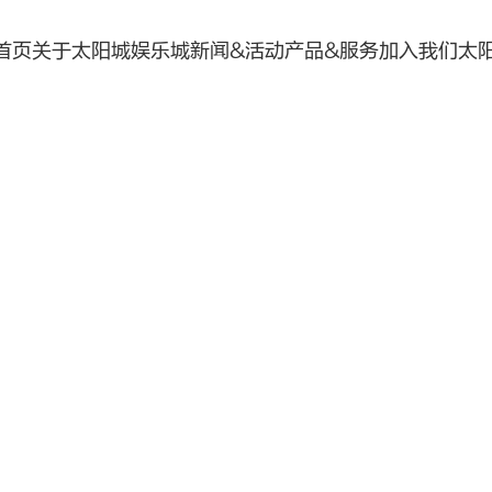
首页
关于太阳城娱乐城
新闻&活动
产品&服务
加入我们
太