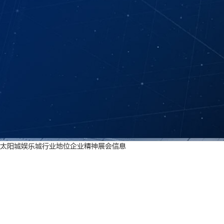
太阳城娱乐城
行业地位
企业精神
展会信息