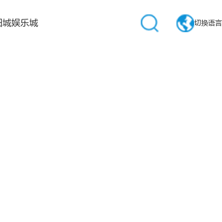
阳城娱乐城
切换语言