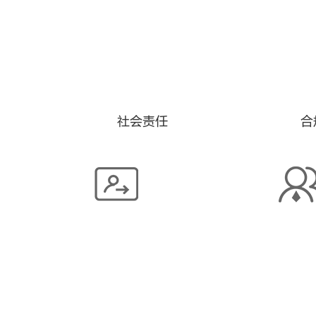
社会责任
合