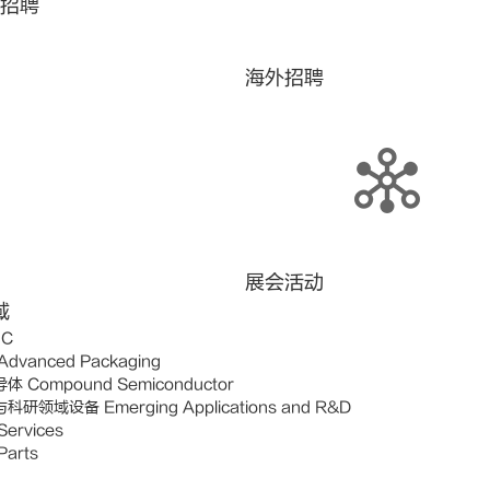
招聘
海外招聘
展会活动
域
IC
dvanced Packaging
 Compound Semiconductor
研领域设备 Emerging Applications and R&D
ervices
arts