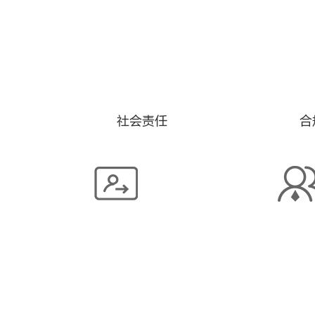
社会责任
合