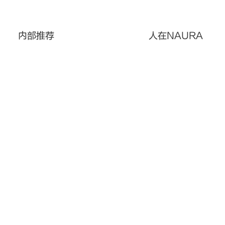
内部推荐
人在NAURA