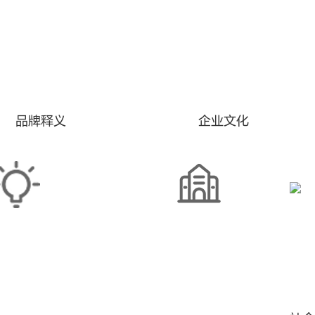
品牌释义
企业文化