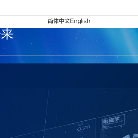
简体中文
English
未来
未来