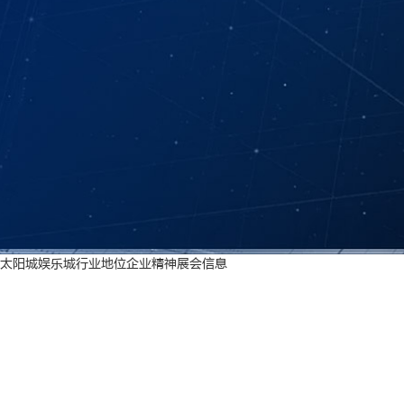
太阳城娱乐城
行业地位
企业精神
展会信息