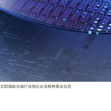
太阳城娱乐城
行业地位
企业精神
展会信息