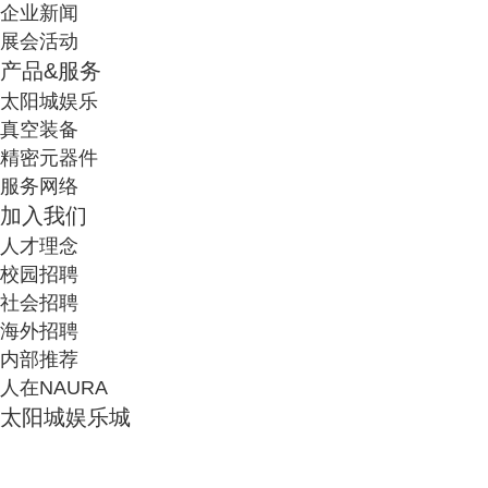
企业新闻
展会活动
产品&服务
太阳城娱乐
真空装备
精密元器件
服务网络
加入我们
人才理念
校园招聘
社会招聘
海外招聘
内部推荐
人在NAURA
太阳城娱乐城