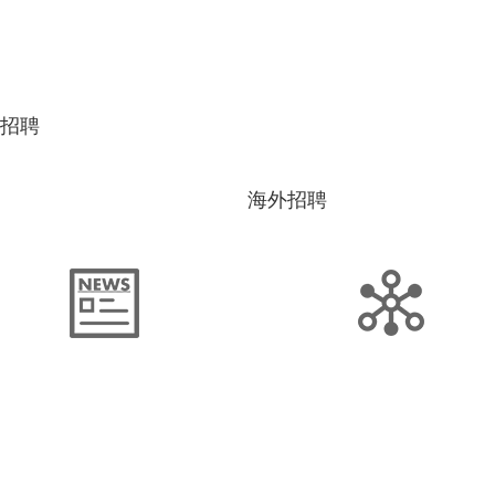
招聘
海外招聘