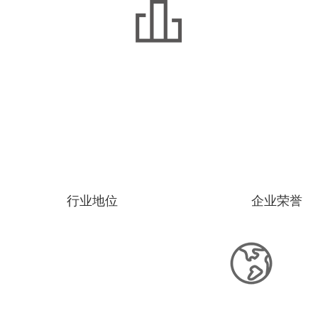
行业地位
企业荣誉