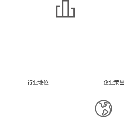
行业地位
企业荣誉