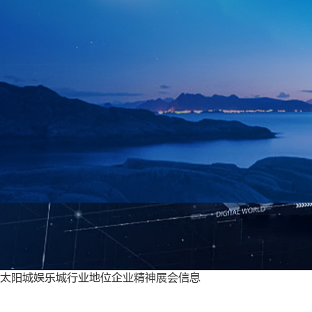
太阳城娱乐城
行业地位
企业精神
展会信息