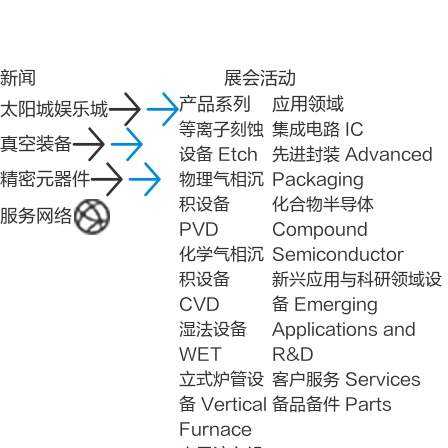
新闻
展会活动
产品系列
应用领域
太阳城娱乐城
等离子刻蚀
集成电路 IC
真空装备
设备 Etch
先进封装 Advanced
精密元器件
物理气相沉
Packaging
积设备
化合物半导体
服务网络
PVD
Compound
化学气相沉
Semiconductor
积设备
新兴应用与科研领域设
CVD
备 Emerging
湿法设备
Applications and
WET
R&D
立式炉管设
客户服务 Services
备 Vertical
备品备件 Parts
Furnace