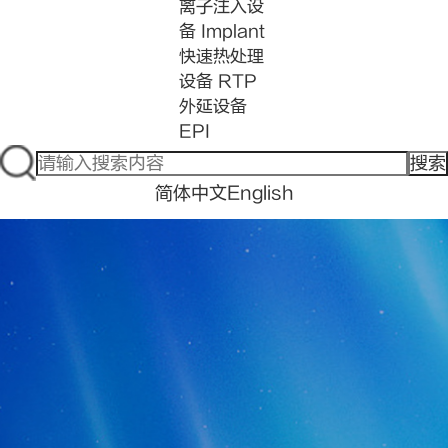
离子注入设
备 Implant
快速热处理
设备 RTP
外延设备
EPI
搜索
简体中文
English
共探技术革新 智启产业未来
半导体基础产品
创造精良 成就梦想
共探技术革新 智启产业未来
解决方案服务商
2025 06.11-13/上海
为半导体、新能源、新材料等领域
2025 06.11-13/上海
提供解决方案