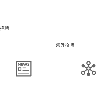
招聘
海外招聘