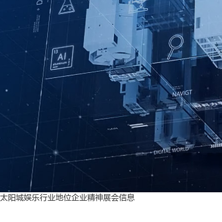
太阳城娱乐
行业地位
企业精神
展会信息