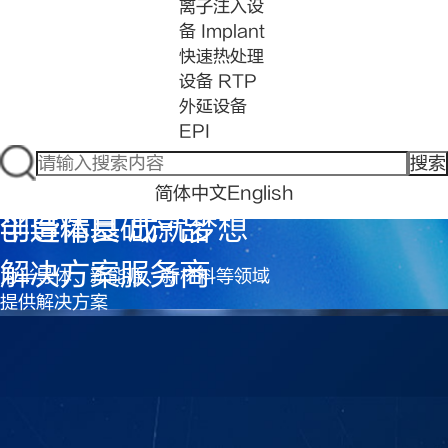
离子注入设
备 Implant
快速热处理
设备 RTP
外延设备
EPI
搜索
简体中文
English
共探技术革新 智启产业未来
半导体基础产品
创造精良 成就梦想
共探技术革新 智启产业未来
解决方案服务商
2025 06.11-13/上海
为半导体、新能源、新材料等领域
2025 06.11-13/上海
提供解决方案