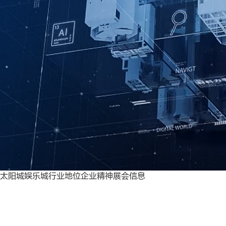
太阳城娱乐城
行业地位
企业精神
展会信息