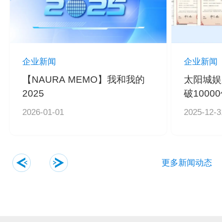
企业新闻
企业新闻
【NAURA MEMO】我和我的
太阳城娱
2025
破1000
2026-01-01
2025-12-3
更多新闻动态