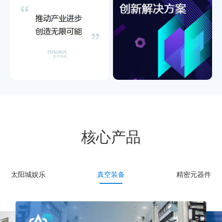
核心产品
太阳城娱乐
真空装备
精密元器件