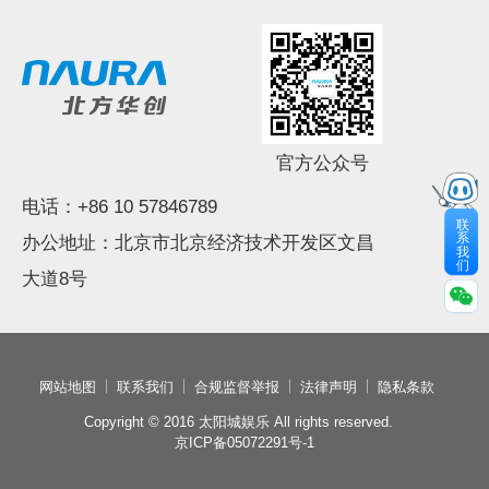
官方公众号
电话：+86 10 57846789
联
系
办公地址：北京市北京经济技术开发区文昌
我
们
大道8号
网站地图
联系我们
合规监督举报
法律声明
隐私条款
Copyright © 2016 太阳城娱乐 All rights reserved.
京ICP备05072291号-1