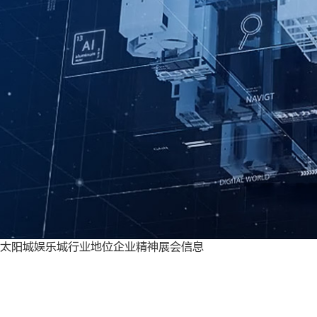
太阳城娱乐城
行业地位
企业精神
展会信息