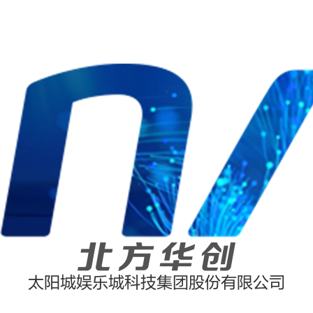
太阳城娱乐城科技集团股份有限公司