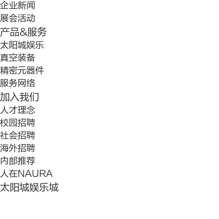
企业新闻
展会活动
产品&服务
太阳城娱乐
真空装备
精密元器件
服务网络
加入我们
人才理念
校园招聘
社会招聘
海外招聘
内部推荐
人在NAURA
太阳城娱乐城