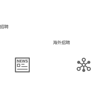
招聘
海外招聘