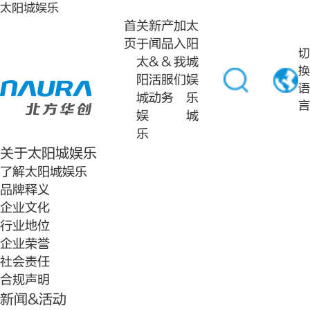
太阳城娱乐
首
关
新
产
加
太
页
于
闻
品
入
阳
切
太
&
&
我
城
换
阳
活
服
们
娱
语
城
动
务
乐
言
娱
城
乐
关于太阳城娱乐
了解太阳城娱乐
品牌释义
企业文化
行业地位
企业荣誉
社会责任
合规声明
新闻&活动