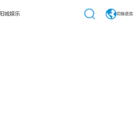
阳城娱乐
切换语言