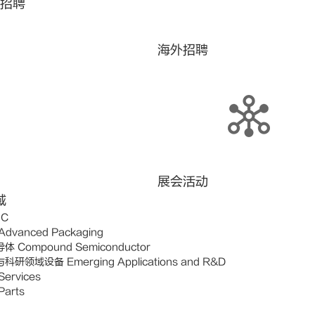
招聘
海外招聘
展会活动
域
IC
dvanced Packaging
 Compound Semiconductor
研领域设备 Emerging Applications and R&D
ervices
arts