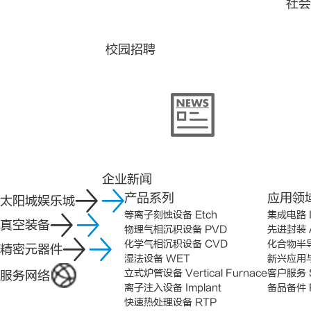
社会
校园招聘
企业新闻
产品系列
应用领
太阳城娱乐城
等离子刻蚀设备 Etch
集成电路 
真空装备
物理气相沉积设备 PVD
先进封装 A
化学气相沉积设备 CVD
化合物半导体
精密元器件
湿法设备 WET
新兴应用与科
立式炉管设备 Vertical Furnace
客户服务 S
服务网络
离子注入设备 Implant
备品备件 P
快速热处理设备 RTP