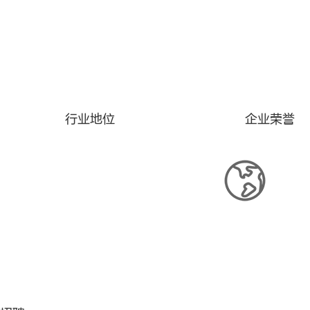
行业地位
企业荣誉