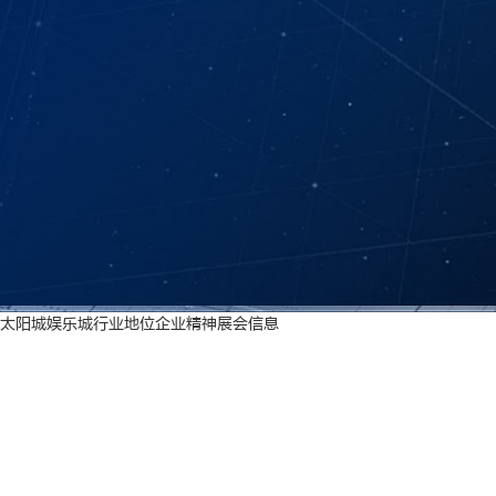
太阳城娱乐城
行业地位
企业精神
展会信息