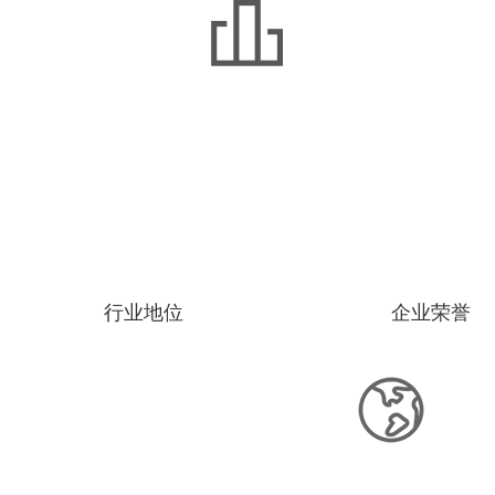
行业地位
企业荣誉