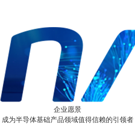
企业愿景
成为半导体基础产品领域值得信赖的引领者