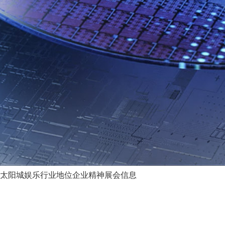
太阳城娱乐
行业地位
企业精神
展会信息