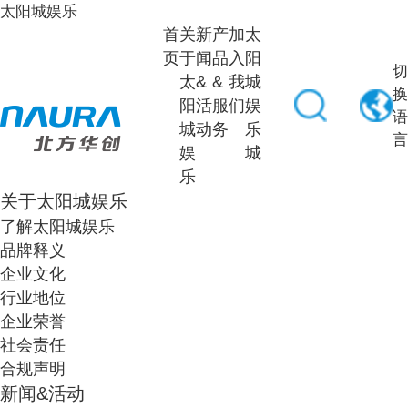
太阳城娱乐
首
关
新
产
加
太
页
于
闻
品
入
阳
切
太
&
&
我
城
换
阳
活
服
们
娱
语
城
动
务
乐
言
娱
城
乐
关于太阳城娱乐
了解太阳城娱乐
品牌释义
企业文化
行业地位
企业荣誉
社会责任
合规声明
新闻&活动